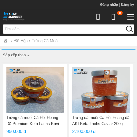
S
|
Đăng nhập
Đăng ký
k
0
i
p
Togg
t
Tìm kiếm
o
m
›
Đồ Hộp
›
Trứng Cá Muối
a
i
Sắp xếp theo
n
c
Giảm dần
o
n
Tăng dần
t
e
Khuyến mãi
n
t
Tồn kho
Bán chạy
Trứng cá muối-Cá Hồi Hoang
Trứng cá muối-Cá Hồi Hoang dã
Dã Premium Keta Lachs Kaviar
AKI Keta Lachs Caviar 200g
100g
950.000 đ
2.100.000 đ