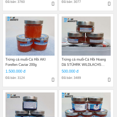
Đã bán: 3760
Đã bán: 3077
Trứng cá muối-Cá Hồi AKI
Trứng cá muối-Cá Hồi Hoang
Forellen Caviar 200g
Dã STÜHRK WILDLACHS
CAVIAR- 50g
1.500.000 đ
500.000 đ
Đã bán: 3124
Đã bán: 3489