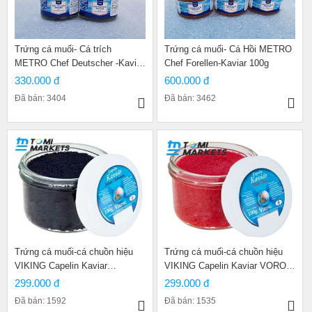
Trứng cá muối- Cá trích
Trứng cá muối- Cá Hồi METRO
METRO Chef Deutscher -Kaviar
Chef Forellen-Kaviar 100g
100g
330.000 đ
600.000 đ
Đã bán: 3404
Đã bán: 3462
Trứng cá muối-cá chuồn hiệu
Trứng cá muối-cá chuồn hiệu
VIKING Capelin Kaviar
VIKING Capelin Kaviar VOROS
FEKETE 100g
100g
299.000 đ
299.000 đ
Đã bán: 1592
Đã bán: 1535