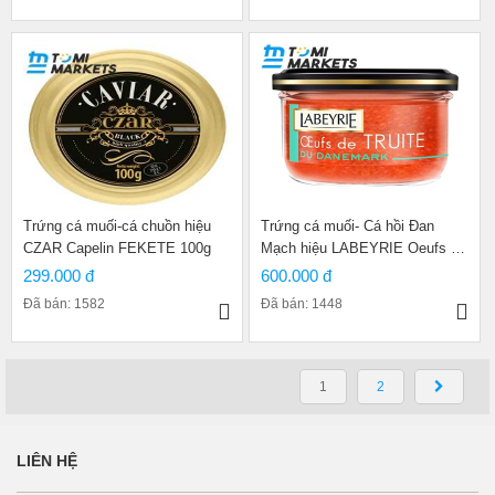
Trứng cá muối-cá chuồn hiệu
Trứng cá muối- Cá hồi Đan
CZAR Capelin FEKETE 100g
Mạch hiệu LABEYRIE Oeufs de
TRUITE 80g
299.000 đ
600.000 đ
Đã bán: 1582
Đã bán: 1448
ĐIỀU HƯỚNG BÀI VIẾT
1
2
LIÊN HỆ