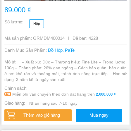
89.000 ₫
Số lượng:
Hộp
Mã sản phẩm: GRMDM400014
Đã bán: 4228
Danh Mục Sản Phẩm:
Đồ Hộp,
PaTe
Mô tả:
– Xuất xứ: Đức
– Thương hiệu: Fine Life
– Trọng lượng:
100g
– Thành phần: 26% gan ngỗng
– Cách bảo quản: bảo quản
ở nơi khô ráo và thoáng mát, tránh ánh nắng trực tiếp
– Hạn sử
dụng: 3 năm kể từ ngày sản xuất
Chính sách:
Miễn phí vận chuyển theo đơn đặt hàng trên
2.000.000 ₫
Giao hàng:
Nhận hàng sau 7-10 ngày
Thêm vào giỏ hàng
Mua ngay