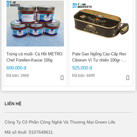
Trứng cá muối- Cá Hồi METRO
Pate Gan Ngỗng Cao Cấp Rex
Chef Forellen-Kaviar 100g
Ciborum Vị Tự nhiên 100gr -
Cung cấp Khách sạn 5 sao
600.000 đ
925.000 đ
Đã bán: 3466
Đã bán: 4898
LIÊN HỆ
Công Ty Cổ Phần Công Nghệ Và Thương Mại Green Life
Mã số thuế: 0107648611