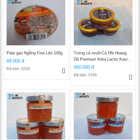
Pate gan Ngỗng Fine Life 100g
Trứng cá muối-Cá Hồi Hoang
Dã Premium Keta Lachs Kaviar
89.000 đ
100g
950.000 đ
Đã bán: 4229
Đã bán: 3765