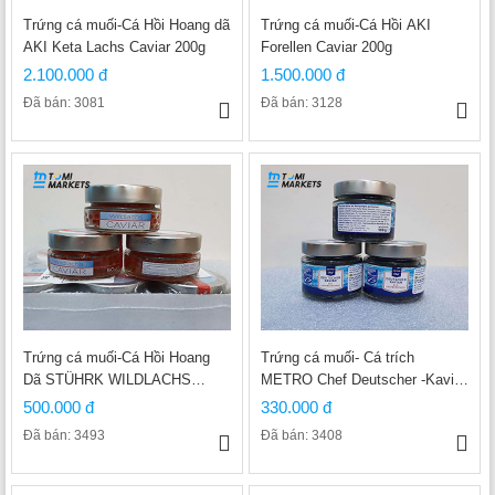
Trứng cá muối-Cá Hồi Hoang dã
Trứng cá muối-Cá Hồi AKI
AKI Keta Lachs Caviar 200g
Forellen Caviar 200g
2.100.000 đ
1.500.000 đ
Đã bán: 3081
Đã bán: 3128
Trứng cá muối-Cá Hồi Hoang
Trứng cá muối- Cá trích
Dã STÜHRK WILDLACHS
METRO Chef Deutscher -Kaviar
CAVIAR- 50g
100g
500.000 đ
330.000 đ
Đã bán: 3493
Đã bán: 3408