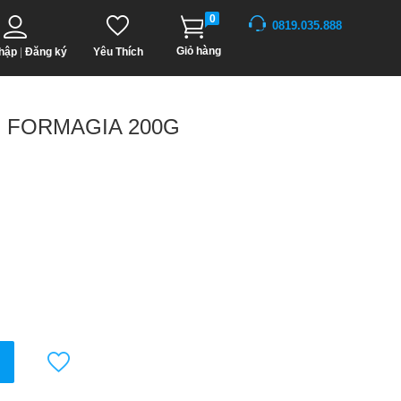
0
0819.035.888
Giỏ hàng
hập
|
Đăng ký
Yêu Thích
O FORMAGIA 200G