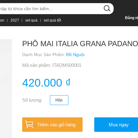
Đăng n
ton
2027
set quà
set quà tết
PHÔ MAI ITALIA GRANA PADAN
Danh Mục Sản Phẩm:
Đồ Nguội
Mã sản phẩm: ITADM500001
420.000 ₫
Số lượng:
Hộp
Thêm vào giỏ hàng
Mua ngay