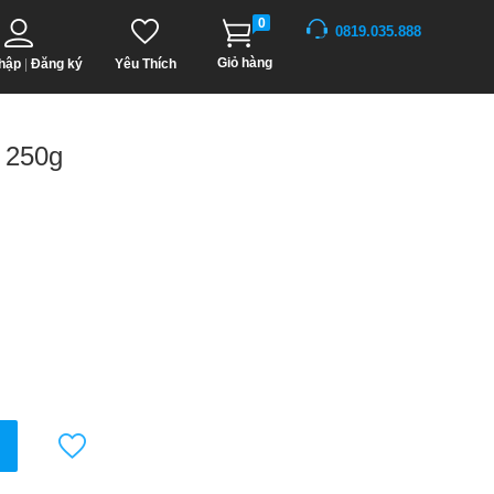
0
0819.035.888
Giỏ hàng
hập
|
Đăng ký
Yêu Thích
 250g