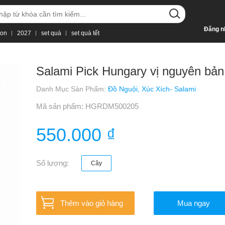
Đăng n
ton
2027
set quà
set quà tết
Salami Pick Hungary vị nguyên bản
Danh Mục Sản Phẩm:
Đồ Nguội,
Xúc Xích- Salami
Mã sản phẩm: HGRDM500205
550.000 ₫
Số lượng:
Cây
Thêm vào giỏ hàng
Mua ngay