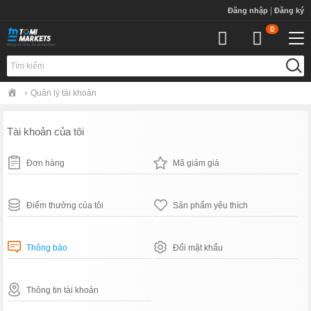
S
|
Đăng nhập
Đăng ký
k
0
i
p
Togg
t
Tìm kiếm
o
m
›
Quản lý tài khoản
a
i
Tài khoản của tôi
n
c
o
Đơn hàng
Mã giảm giá
n
t
e
Điểm thưởng của tôi
Sản phẩm yêu thích
n
t
Thông báo
Đổi mật khẩu
Thông tin tài khoản