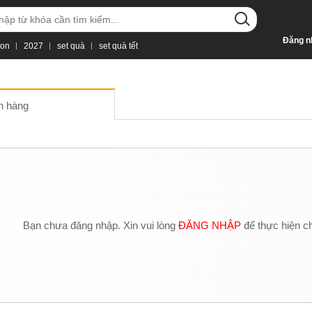
Đăng n
ton
2027
set quà
set quà tết
n hàng
Bạn chưa đăng nhập. Xin vui lòng
ĐĂNG NHẬP
để thực hiện c