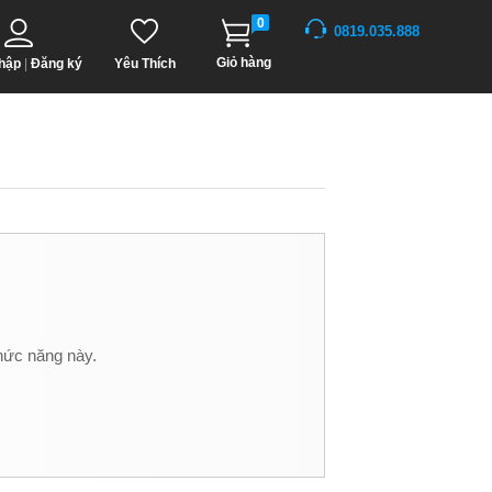
0
0819.035.888
Giỏ hàng
hập
|
Đăng ký
Yêu Thích
hức năng này.